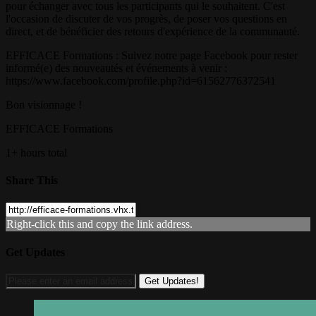
pour échanger avec tous les participants qui le souhaitent. C'est
l'occasion de discuter de vos progrès, de poser vos questions en
direct, et de bénéficier des retours d'expérience de la communauté.
EFFICACE Formations : Suivez notre page Facebook pour rester
informé(e) des nouveautés et événements à venir :
https://www.facebook.com/profile.php?id=61562776372541
Bon visionnage !
EFFICACE Formations
1+ hours total
Share This
Right-click this and copy the link address.
Get Updates