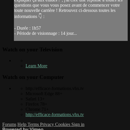
questions que vous vous posez avant de commencer votre
toute nouvelle carrière ! Retrouvez ci-dessous toutes les
informations 👇 :
- Durée : 1h57
- Période de visionnage : 14 jour...
Watch on your
Television
Learn More
Watch on your
Computer
http://efficace-formations.vhx.tv
Microsoft Edge 88+
Safari 13+
Firefox 78+
Chrome 71+
http://efficace-formations.vhx.tv
Forums
Help
Terms
Privacy
Cookies
Sign in
Powered by Vimeo