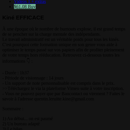
Videos
1 + extras
$61.08
Buy
Kiné EFFICACE
À une époque où le nombre de burnouts explose, il est grand temps
de se pencher sur la charge mentale des indépendants.
Le travail administratif est un véritable poids pour tous les kinés.
C'est pourquoi cette formation unique en son genre vous aide à
optimiser le temps passé sur vos papiers afin de profiter pleinement
de votre temps hors rééducation. Retrouvez ci-dessous toutes les
informations 👇 :
- Durée : 1h37
- Période de visionnage : 14 jours
- Un support de note personnalisable est compris dans le prix.
>>Téléchargez le via la plateforme Vimeo suite à votre inscription.
- Vous ne pouvez payer que par Bancontact ou virement ? Faites le
savoir à l'adresse
quentin.leruitte.kine@gmail.com
Sommaire :
1) Au début... on est paumé
2) Un bureau adapté
3) Le bilan