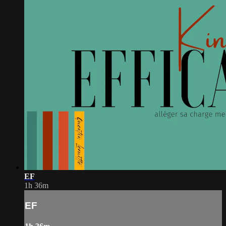
EF
1h 36m
EF